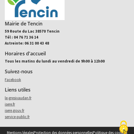
Mairie de Tencin
59 Route du Lac 38570 Tencin
Tél : 04 76 71 36 14
Astreinte: 06 31 00 43 48
Horaires d'accueil
Tous les matins du lundi au vendredi de 9h00 à 12h00
Suivez-nous
Aller sur facebook (nouvel onglet)
Facebook
Liens utiles
le-gresivaudan.fr
isere.fr
isere.gouv.fr
service-public.fr
Mentions légales
Protection des données personnelles
Politique des cookies