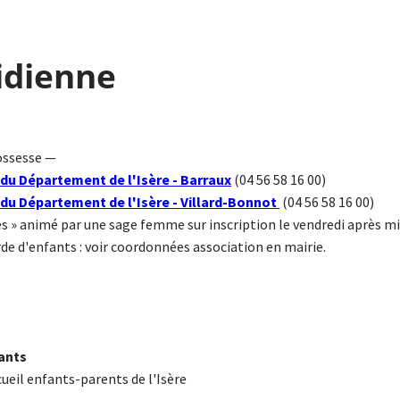
idienne
ossesse —
du Département de l'Isère - Barraux
(04 56 58 16 00)
du Département de l'Isère - Villard-Bonnot
(04 56 58 16 00)
» animé par une sage femme sur inscrip­tion le vendredi après mi
e d'enfants : voir coordonnées association en mairie.
fants
cueil enfants-parents de l'Isère