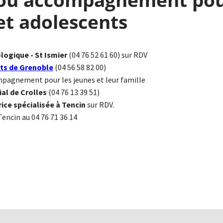
et adolescents
ologique
- St Ismier
(04 76 52 61 60) sur RDV
ts de Grenoble
(04 56 58 82 00)
ompagnement pour les jeunes et leur famille
al de Crolles
(04 76 13 39 51)
ice spécialisée à Tencin
sur RDV.
Tencin au 04 76 71 36 14