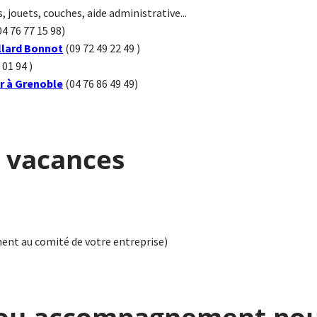
 jouets, couches, aide administrative...
04 76 77 15 98)
illard Bonnot
(09 72 49 22 49 )
 01 94 )
r à Grenoble
(04 76 86 49 49)
 vacances
ment au comité de votre entreprise)
 ou accompagnement po