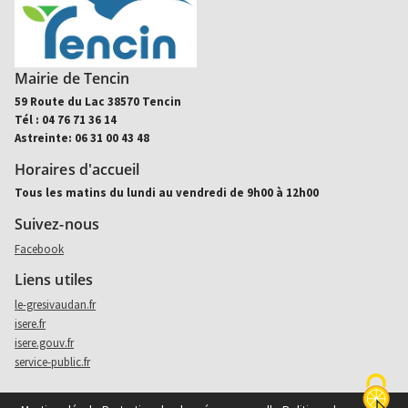
Mairie de Tencin
59 Route du Lac 38570 Tencin
Tél : 04 76 71 36 14
Astreinte: 06 31 00 43 48
Horaires d'accueil
Tous les matins du lundi au vendredi de 9h00 à 12h00
Suivez-nous
Aller sur facebook (nouvel onglet)
Facebook
Liens utiles
le-gresivaudan.fr
isere.fr
isere.gouv.fr
service-public.fr