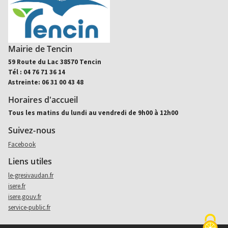
Mairie de Tencin
59 Route du Lac 38570 Tencin
Tél : 04 76 71 36 14
Astreinte: 06 31 00 43 48
Horaires d'accueil
Tous les matins du lundi au vendredi de 9h00 à 12h00
Suivez-nous
Aller sur facebook (nouvel onglet)
Facebook
Liens utiles
le-gresivaudan.fr
isere.fr
isere.gouv.fr
service-public.fr