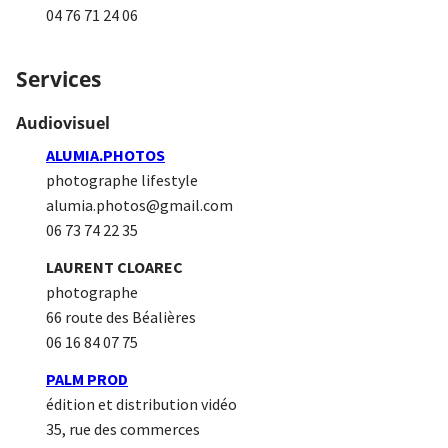
04 76 71 24 06
Services
Audiovisuel
ALUMIA.PHOTOS
photographe lifestyle
alumia.photos@gmail.com
06 73 74 22 35
LAURENT CLOAREC
photographe
66 route des Béalières
06 16 84 07 75
PALM PROD
édition et distribution vidéo
35, rue des commerces