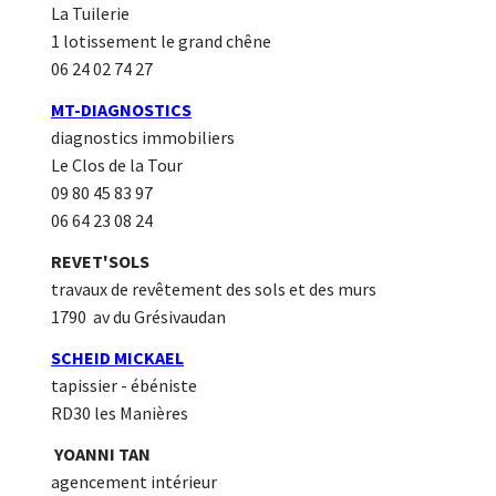
La Tuilerie
1 lotissement le grand chêne
06 24 02 74 27
MT-DIAGNOSTICS
diagnostics immobiliers
Le Clos de la Tour
09 80 45 83 97
06 64 23 08 24
REVET'SOLS
travaux de revêtement des sols et des murs
1790 av du Grésivaudan
SCHEID MICKAEL
tapissier - ébéniste
RD30 les Manières
YOANNI TAN
agencement intérieur