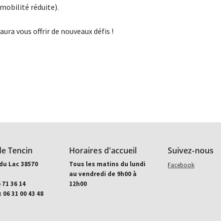
mobilité réduite).
aura vous offrir de nouveaux défis !
de Tencin
Horaires d'accueil
Suivez-nous
du Lac 38570
Tous les matins du lundi
Aller sur facebook (
Facebook
au vendredi de 9h00 à
6 71 36 14
12h00
 06 31 00 43 48