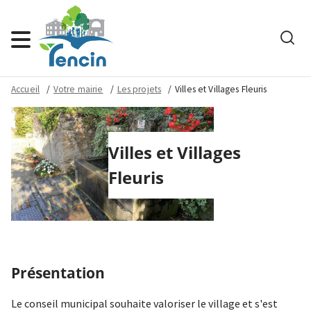
Rech
Menu
Accueil
Votre mairie
Les projets
Villes et Villages Fleuris
Villes et Villages
Fleuris
Présentation
Le conseil municipal souhaite valoriser le village et s'est