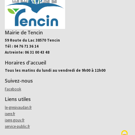
Mairie de Tencin
59 Route du Lac 38570 Tencin
Tél : 04 76 71 36 14
Astreinte: 06 31 00 43 48
Horaires d'accueil
Tous les matins du lundi au vendredi de 9h00 à 12h00
Suivez-nous
Aller sur facebook (nouvel onglet)
Facebook
Liens utiles
le-gresivaudan.fr
isere.fr
isere.gouv.fr
service-public.fr