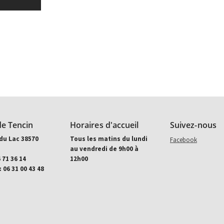
de Tencin
Horaires d'accueil
Suivez-nous
du Lac 38570
Tous les matins du lundi
Aller sur facebook (
Facebook
au vendredi de 9h00 à
6 71 36 14
12h00
 06 31 00 43 48