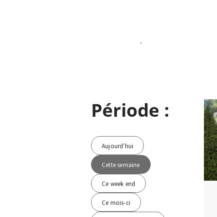
.
Période :
Filtres de l'a
Aujourd'hui
Cette semaine
Ce week end
Ce mois-ci