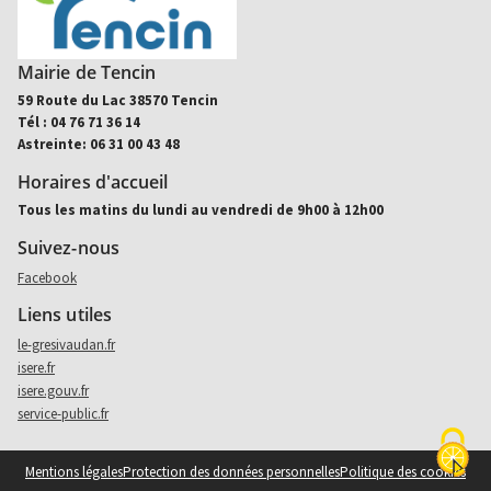
Mairie de Tencin
59 Route du Lac 38570 Tencin
Tél : 04 76 71 36 14
Astreinte: 06 31 00 43 48
Horaires d'accueil
Tous les matins du lundi au vendredi de 9h00 à 12h00
Suivez-nous
Aller sur facebook (nouvel onglet)
Facebook
Liens utiles
le-gresivaudan.fr
isere.fr
isere.gouv.fr
service-public.fr
Mentions légales
Protection des données personnelles
Politique des cookies