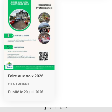
Foire aux noix 2026
VIE CITOYENNE
Publié le
20 juil. 2026
1
page active
Suivant
2
3
4