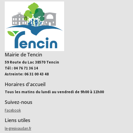
Mairie de Tencin
59 Route du Lac 38570 Tencin
Tél : 04 76 71 36 14
Astreinte: 06 31 00 43 48
Horaires d'accueil
Tous les matins du lundi au vendredi de 9h00 à 12h00
Suivez-nous
Aller sur facebook (nouvel onglet)
Facebook
Liens utiles
le-gresivaudan.fr